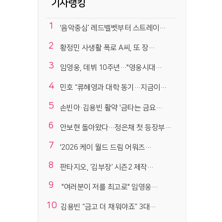
기사랭킹
1
'음악중심’ 레드벨벳부터 스트레이…
2
황정민 사생활 폭로 A씨, 또 장…
3
임영웅, 데뷔 10주년…"영웅시대…
4
민호 “류혜영과 대학 동기…지금이…
5
손빈아·김용빈 활약 '금타는 금요…
6
안보현 돌아왔다…정은채 첫 등장부…
7
'2026 케이 월드 드림 어워즈…
8
판타지오, ‘김부장’ 시즌2 제작…
9
"여러분이 저를 최고로" 임영웅…
10
김용빈 “금고 더 채워야죠” 3대…