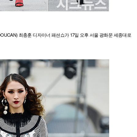
칸(DOUCAN) 최충훈 디자이너 패션쇼가 17일 오후 서울 광화문 세종대로