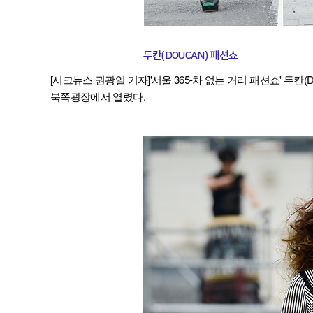
두칸(DOUCAN) 패션쇼
[시크뉴스 권광일 기자]'서울 365-차 없는 거리 패션쇼' 두
북쪽광장에서 열렸다.