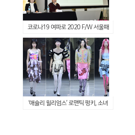
코로나19 여파로 2020 F/W 서울패
션위크 취소
‘애슐리 윌리엄스’ 로맨틱 펑키, 소녀
의 반기로 채워진 런웨이 [SFW …