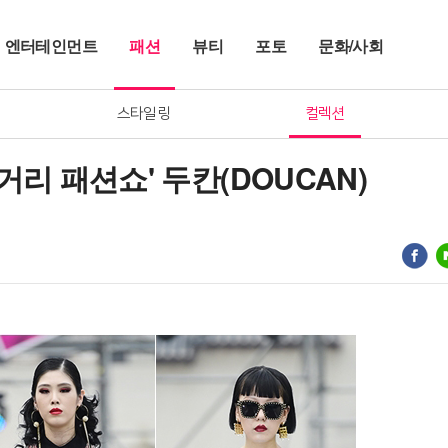
엔터테인먼트
패션
뷰티
포토
문화/사회
스타일링
컬렉션
 거리 패션쇼' 두칸(DOUCAN)