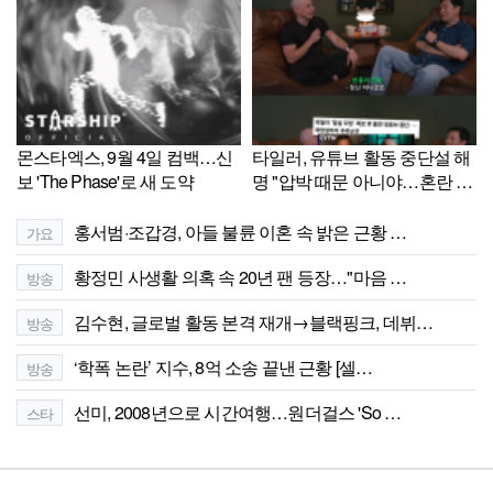
몬스타엑스, 9월 4일 컴백…신
타일러, 유튜브 활동 중단설 해
보 'The Phase'로 새 도약
명 "압박 때문 아니야…혼란 드
려 죄송"
홍서범·조갑경, 아들 불륜 이혼 속 밝은 근황 …
가요
황정민 사생활 의혹 속 20년 팬 등장…"마음 …
방송
김수현, 글로벌 활동 본격 재개→블랙핑크, 데뷔…
방송
‘학폭 논란’ 지수, 8억 소송 끝낸 근황 [셀…
방송
선미, 2008년으로 시간여행…원더걸스 'So …
스타