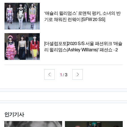
‘애슐리 윌리엄스’ 로맨틱 펑키, 소녀의 반
기로 채워진 런웨이 [SFW 20 SS]
[더셀럽포토]2020 S/S 서울 패션위크 '애슐
리 윌리엄스(Ashley Williams)' 패션쇼 - 2
1
3
/
인기기사