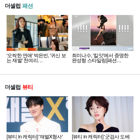
더셀럽
패션
'오싹한 연애' 박은빈, '귀신 보
최미나수, '킬잇'에서 증명한
는 재벌' 천여리…
완성형 스타일링[패션…
더셀럽
뷰티
[뷰티 in 캐릭터] '재벌X형사'
[뷰티 in 캐릭터] '군검사 도베