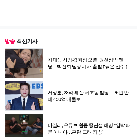
방송
최신기사
최재성 사망·김희정 오열, 권선징악 엔
딩…박진희·남상지 새 출발 (‘붉은 진주’)
[종합]
서장훈, 28억에 산 서초동 빌딩…26년 만
에 450억 매물로
타일러, 유튜브 활동 중단설 해명 "압박 때
문 아니야…혼란 드려 죄송"