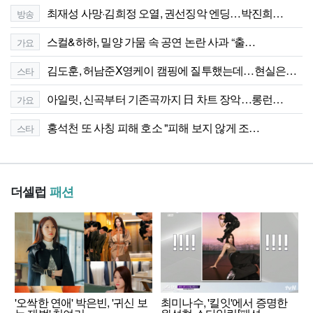
최재성 사망·김희정 오열, 권선징악 엔딩…박진희…
방송
스컬&하하, 밀양 가뭄 속 공연 논란 사과 “출…
가요
김도훈, 허남준X영케이 캠핑에 질투했는데…현실은…
스타
아일릿, 신곡부터 기존곡까지 日 차트 장악…롱런…
가요
홍석천 또 사칭 피해 호소 "피해 보지 않게 조…
스타
더셀럽
패션
'오싹한 연애' 박은빈, '귀신 보
최미나수, '킬잇'에서 증명한