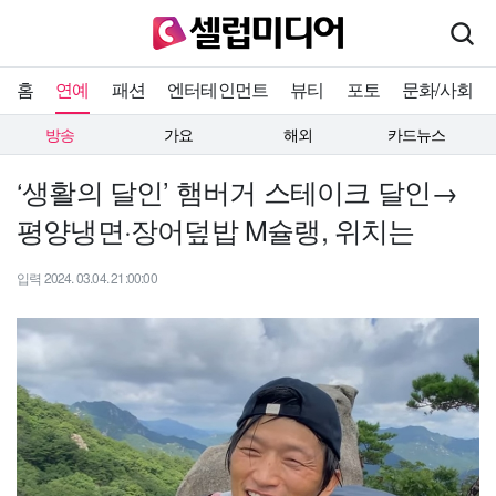
홈
연예
패션
엔터테인먼트
뷰티
포토
문화/사회
방송
가요
해외
카드뉴스
‘생활의 달인’ 햄버거 스테이크 달인→
평양냉면·장어덮밥 M슐랭, 위치는
입력 2024. 03.04. 21:00:00