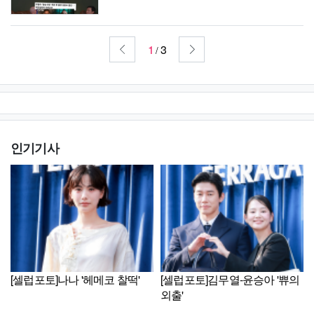
1
3
/
인기기사
[셀럽포토]나나 '헤메코 찰떡'
[셀럽포토]김무열-윤승아 '쀼의
외출'