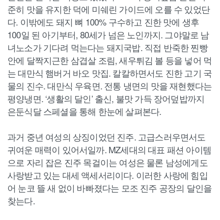
준히 맛을 유지한 덕에 미쉐린 가이드에 오를 수 있었단
다. 이밖에도 돼지 뼈 100% 구수하고 진한 맛에 생후
100일 된 아기부터, 80세가 넘은 노인까지. 그야말로 남
녀노소가 기다려 먹는다는 돼지국밥. 직접 반죽한 찐빵
안에 달짝지근한 삼겹살 조림, 새우튀김 볼 등을 넣어 먹
는 대만식 햄버거 바오 맛집. 칼칼하면서도 진한 고기 국
물의 진수. 대만식 우육면. 전통 냉면의 맛을 재현했다는
평양냉면. ‘생활의 달인’ 출신, 불맛 가득 장어덮밥까지
은둔식달 스페셜을 통해 한눈에 살펴본다.
과거 중년 여성의 상징이었던 진주. 고급스러우면서도
귀여운 매력이 있어서일까. MZ세대의 대표 패션 아이템
으로 자리 잡은 진주 목걸이는 여성은 물론 남성에게도
사랑받고 있는 대세 액세서리이다. 이러한 사랑에 힘입
어 눈코 뜰 새 없이 바빠졌다는 모조 진주 공장의 달인을
찾는다.