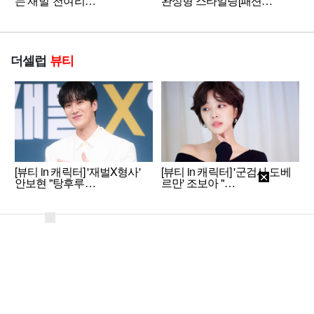
는 재벌' 천여리…
완성형 스타일링[패션…
더셀럽
뷰티
[뷰티 in 캐릭터] '재벌X형사'
[뷰티 in 캐릭터] '군검사 도베
안보현 "탕후루…
르만' 조보아 "…
회사소개
개인정보처리방침
이용약관
PC버전
Copyright ⓒ 2014 셀럽미디어. All Rights Reserverd.