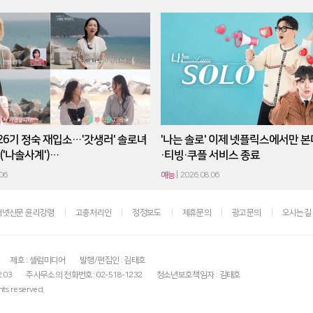
26기 정숙 재입소…'갓생러' 솔로녀
'나는 솔로' 이제 넷플릭스에서만 
('나솔사계')…
·티빙·쿠플 서비스 종료
06
예능
2026.08.06
터넷신문 윤리강령
고충처리인
정정보도
제휴문의
광고문의
오시는길
제호 : 셀럽미디어
발행/편집인 : 김태호
.03
주사무소의 전화번호: 02-518-1232
청소년보호책임자 : 김태호
ts reserved.