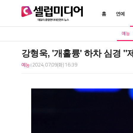
홈
연예
예능
강형욱, '개훌륭' 하차 심경 "
예능
2024. 07.09(화) 16:39