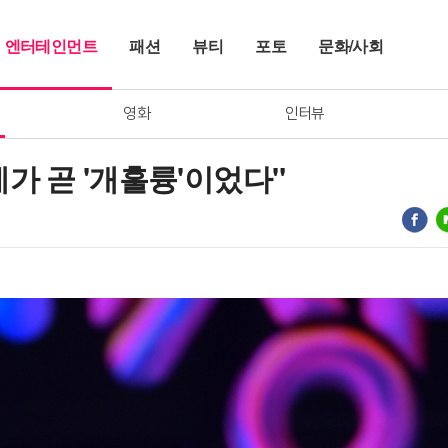
엔터테인먼트
패션
뷰티
포토
문화/사회
영화
인터뷰
제가 곧 '개훌륭'이었다"