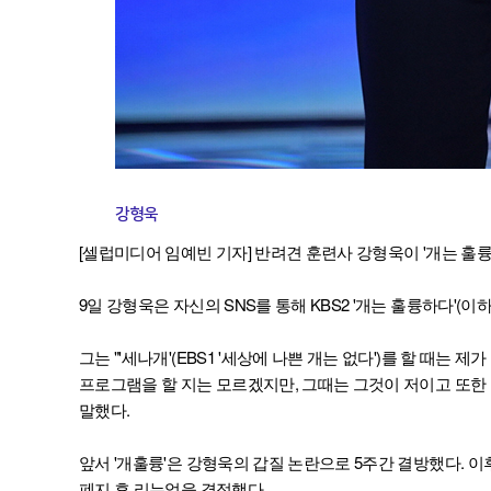
강형욱
[셀럽미디어 임예빈 기자] 반려견 훈련사 강형욱이 '개는 훌륭
9일 강형욱은 자신의 SNS를 통해 KBS2 '개는 훌륭하다'(이
그는 "'세나개'(EBS1 '세상에 나쁜 개는 없다')를 할 때는 제
프로그램을 할 지는 모르겠지만, 그때는 그것이 저이고 또한 
말했다.
앞서 '개훌륭'은 강형욱의 갑질 논란으로 5주간 결방했다. 이
폐지 후 리뉴얼을 결정했다.