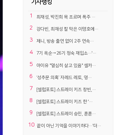
기사랭킹
1
최재성, 박진희 목 조르며 폭주 …
2
강다빈, 최재성 칼 막은 이명호에…
3
제니, 방송 출연 없이 2주 연속…
4
7기 옥순→26기 정숙 재입소…'…
5
아이유 "열심히 살고 있음" 셀카…
6
‘성추문 의혹’ 자레드 레토, 영…
7
[셀럽포토] 스트레이 키즈 창빈,…
8
[셀럽포토] 스트레이 키즈 한 '…
9
[셀럽포토] 스트레이 승민, 훈훈…
10
끝이 아닌 기억을 이야기하다…'더…