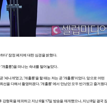
하다' 잠정 폐지에 대한 심경을 밝혔다.
하 '개훌륭')을 떠나는 속내를 털어놓았다.
가 곧 '세나개'였고, '개훌륭'을 할 때는 저는 곧 '개훌륭'이었다. 앞으로 어떤
최선을 다해서 촬영하겠다. '개훌륭' 에서 만났던 모두 반가웠고 즐거웠
후 강형욱을 제외하고 지난 6월 17일 방송을 재개했으나, 지난 8일 결국 