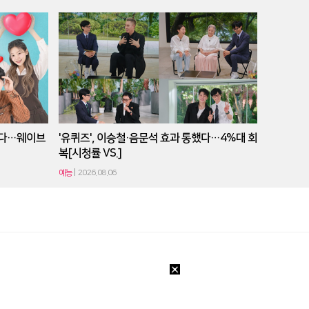
본다…웨이브
'유퀴즈', 이승철·음문석 효과 통했다…4%대 회
복[시청률 VS.]
예능
2026.08.06