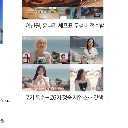
이찬원, 윤나라 셰프표 무생채 전수받
았다…"차원이 다르다" 감탄('편스
토…
7기 옥순→26기 정숙 재입소…'갓생
다"라고
러' 솔로녀들의 재도전('나솔사계')…
잠정