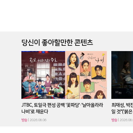
당신이 좋아할만한 콘텐츠
JTBC, 토일극 편성 공백 '꽃파당'·'날아올라라
최재성, 박진
나비'로 채운다
일 것"('붉
방송
2026.08.06
방송
2026.08.