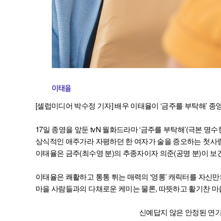
이태율
[셀럽미디어 박수정 기자] 배우 이태율이 ‘금주를 부탁해’ 종
17일 종영을 앞둔 tvN 월화드라마 ‘금주를 부탁해’(극본 명수
상식적인 애주가라 자평하던 한 여자가 술을 증오하는 첫사랑과
이태율은 금주(최수영 분)의 추종자이자 의준(공명 분)이 
이태율은 쾌활하고 통통 튀는 매력의 ‘영롱’ 캐릭터를 자신만
마을 사람들과의 다채로운 케미는 물론, 따뜻하고 활기찬 마
신예답지 않은 안정된 연기