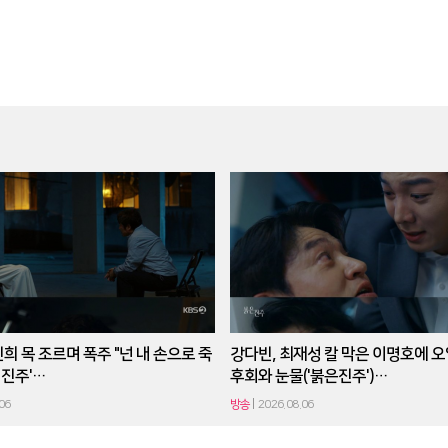
희 목 조르며 폭주 "넌 내 손으로 죽
강다빈, 최재성 칼 막은 이명호에 
은 진주'…
후회와 눈물('붉은진주')…
06
방송
2026.08.06