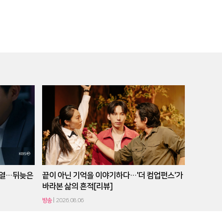
오열…뒤늦은
끝이 아닌 기억을 이야기하다…'더 컴업펀스'가
바라본 삶의 흔적[리뷰]
방송
2026.08.06