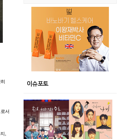
극히
이슈포토
.
으로서
지,