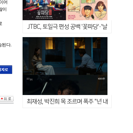
 이어
많이
로
JTBC, 토일극 편성 공백 '꽃파당'·'날
아올라라 나비'로 채운다
송된다.
최재성, 박진희 목 조르며 폭주 "넌 내
손으로 죽일 것"('붉은 진주'…