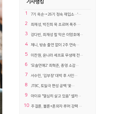
기사랭킹
1
7기 옥순→26기 정숙 재입소…'…
2
최재성, 박진희 목 조르며 폭주 …
3
강다빈, 최재성 칼 막은 이명호에…
4
제니, 방송 출연 없이 2주 연속…
5
이찬원, 윤나라 셰프표 무생채 전…
6
'모솔연애2' 최혁준, 종영 소감…
7
서수민, '김부장' 대박 후 사인…
8
JTBC, 토일극 편성 공백 '꽃…
9
아이유 "열심히 살고 있음" 셀카…
10
주걸륜, 불륜+혼외자 루머 강력 …