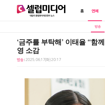
홈
연예
방송
‘금주를 부탁해’ 이태율 “함
영 소감
방송
2025. 06.17(화) 20:17