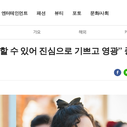
엔터테인먼트
패션
뷰티
포토
문화/사회
가요
해외
께할 수 있어 진심으로 기쁘고 영광” 