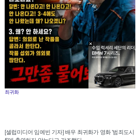
최귀화
[셀럽미디어 임예빈 기자] 배우 최귀화가 영화 '범죄도시
5'에 출연하지 않는다고 강조했다.