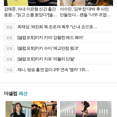
강재준, 아내 이은형 신간 출간
서수민, '김부장' 대박 후 사인
응원…"읽고 소름 돋았다"[셀럽
만들었다…팬들 "너무 귀엽다"
샷]
[셀럽샷]
최재성, 박진희 목 조르며 폭주 "넌 내 손으로…
방송
[셀럽포토]키키 키야 '강렬한 레드 헤어'
포토
[셀럽포토]키키 수이 '애교만점 윙크'
포토
[셀럽포토]키키 지유 '러블리 단발'
포토
제니, 방송 출연 없이 2주 연속 '엠카' 1위…
가요
더셀럽
패션