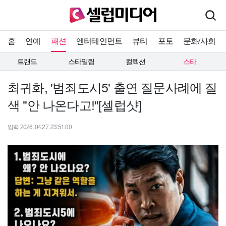
홈
연예
패션
엔터테인먼트
뷰티
포토
문화/사회
트랜드
스타일링
컬렉션
스타
최귀화, '범죄도시5' 출연 질문사례에 질
색 "안 나온다고!"[셀럽샷]
입력 2026. 04.27. 23:51:00