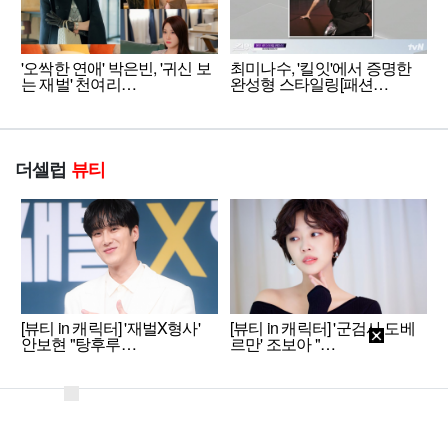
'오싹한 연애' 박은빈, '귀신 보
최미나수, '킬잇'에서 증명한
는 재벌' 천여리…
완성형 스타일링[패션…
더셀럽
뷰티
[뷰티 in 캐릭터] '재벌X형사'
[뷰티 in 캐릭터] '군검사 도베
안보현 "탕후루…
르만' 조보아 "…
회사소개
개인정보처리방침
이용약관
PC버전