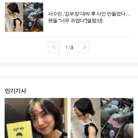
서수민, '김부장' 대박 후 사인 만들었다…
팬들 "너무 귀엽다"[셀럽샷]
1
3
/
인기기사