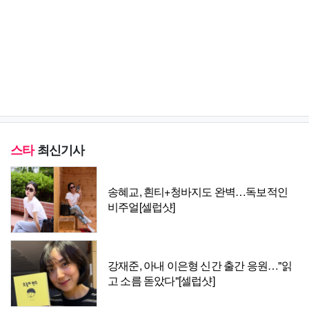
스타
최신기사
송혜교, 흰티+청바지도 완벽…독보적인
비주얼[셀럽샷]
강재준, 아내 이은형 신간 출간 응원…"읽
고 소름 돋았다"[셀럽샷]