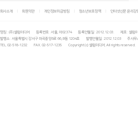
회사소개
회원약관
개인정보취급방침
청소년보호정책
인터넷신문 윤리강
명칭 : (주)셀럽미디어
등록번호 : 서울, 아02374
등록연월일 : 2012.12.03.
제호 : 셀럽
발행소 : 서울특별시 강서구 마곡중앙6로 66, B동 1204호
발행연월일 : 2012.12.03
주사무소
TEL. 02-518-1232
FAX. 02-517-1235
Copyright (c) 셀럽미디어. All rights reserved.