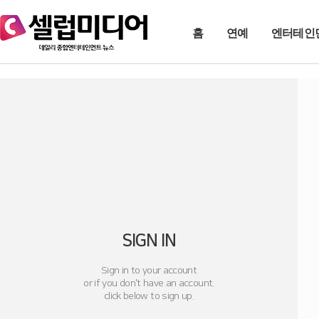
홈
연예
엔터테인
SIGN IN
Sign in to your account
or if you don't have an account.
click below to sign up.