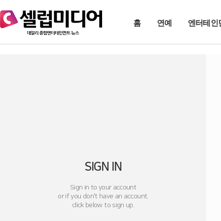
홈
연예
엔터테인
SIGN IN
Sign in to your account
or if you don't have an account.
click below to sign up.