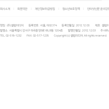
회사소개
회원약관
개인정보취급방침
청소년보호정책
인터넷신문 윤리강
명칭 : (주)셀럽미디어
등록번호 : 서울, 아02374
등록연월일 : 2012.12.03.
제호 : 셀럽
발행소 : 서울특별시 강서구 마곡중앙6로 66, B동 1204호
발행연월일 : 2012.12.03
주사무소
TEL. 02-518-1232
FAX. 02-517-1235
Copyright (c) 셀럽미디어. All rights reserved.