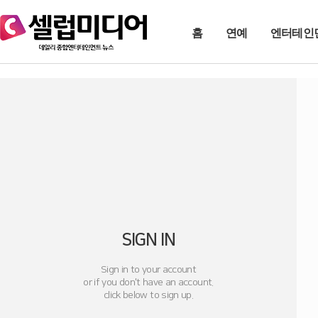
홈
연예
엔터테인
SIGN IN
Sign in to your account
or if you don't have an account.
click below to sign up.