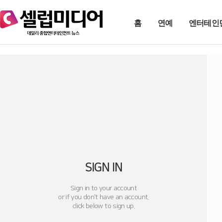
홈
연예
엔터테인
SIGN IN
Sign in to your account
or if you don't have an account.
click below to sign up.