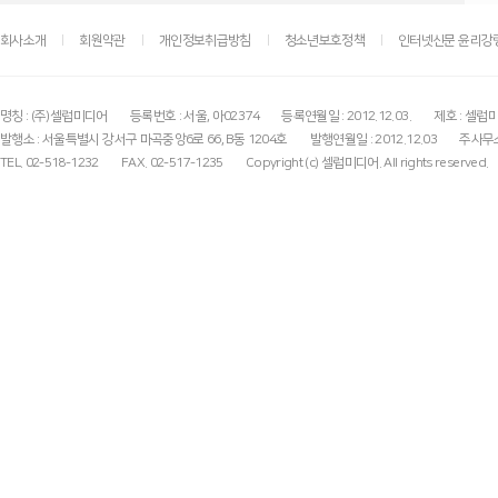
회사소개
회원약관
개인정보취급방침
청소년보호정책
인터넷신문 윤리강
명칭 : (주)셀럽미디어
등록번호 : 서울, 아02374
등록연월일 : 2012.12.03.
제호 : 셀럽
발행소 : 서울특별시 강서구 마곡중앙6로 66, B동 1204호
발행연월일 : 2012.12.03
주사무소
TEL. 02-518-1232
FAX. 02-517-1235
Copyright (c) 셀럽미디어. All rights reserved.