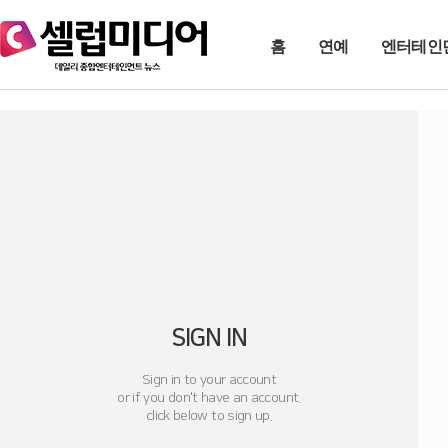
홈
연예
엔터테인
SIGN IN
Sign in to your account
or if you don't have an account.
click below to sign up.