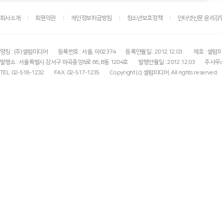
회사소개
회원약관
개인정보취급방침
청소년보호정책
인터넷신문 윤리강
명칭 : (주)셀럽미디어
등록번호 : 서울, 아02374
등록연월일 : 2012.12.03.
제호 : 셀럽
발행소 : 서울특별시 강서구 마곡중앙6로 66, B동 1204호
발행연월일 : 2012.12.03
주사무소
TEL. 02-518-1232
FAX. 02-517-1235
Copyright (c) 셀럽미디어. All rights reserved.