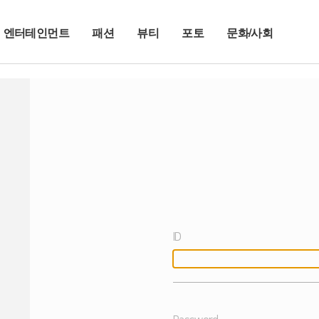
엔터테인먼트
패션
뷰티
포토
문화/사회
ID