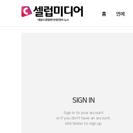
홈
연예
SIGN IN
Sign in to your account
or if you don't have an account.
click below to sign up.