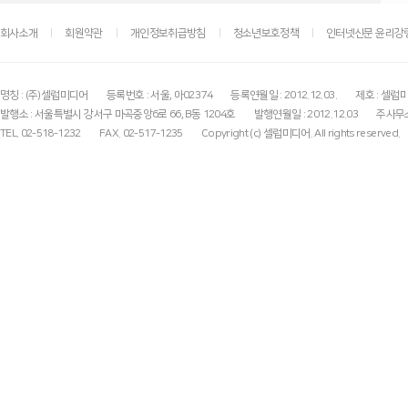
회사소개
회원약관
개인정보취급방침
청소년보호정책
인터넷신문 윤리강
명칭 : (주)셀럽미디어
등록번호 : 서울, 아02374
등록연월일 : 2012.12.03.
제호 : 셀럽
발행소 : 서울특별시 강서구 마곡중앙6로 66, B동 1204호
발행연월일 : 2012.12.03
주사무소
TEL. 02-518-1232
FAX. 02-517-1235
Copyright (c) 셀럽미디어. All rights reserved.