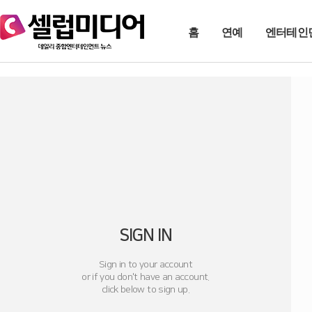
홈
연예
엔터테인
SIGN IN
Sign in to your account
or if you don't have an account.
click below to sign up.