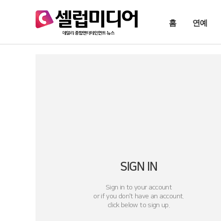
홈
연예
SIGN IN
Sign in to your account
or if you don't have an account.
click below to sign up.