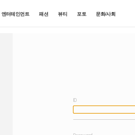
엔터테인먼트
패션
뷰티
포토
문화/사회
ID