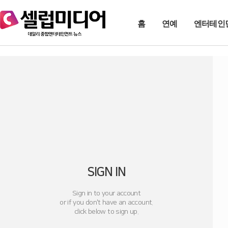
홈
연예
엔터테인
SIGN IN
Sign in to your account
or if you don't have an account.
click below to sign up.