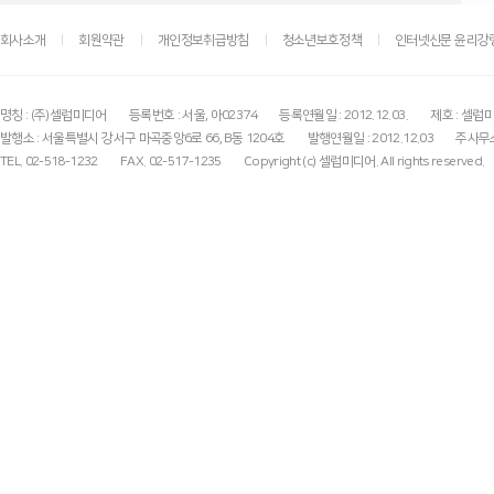
회사소개
회원약관
개인정보취급방침
청소년보호정책
인터넷신문 윤리강
명칭 : (주)셀럽미디어
등록번호 : 서울, 아02374
등록연월일 : 2012.12.03.
제호 : 셀럽
발행소 : 서울특별시 강서구 마곡중앙6로 66, B동 1204호
발행연월일 : 2012.12.03
주사무소
TEL. 02-518-1232
FAX. 02-517-1235
Copyright (c) 셀럽미디어. All rights reserved.