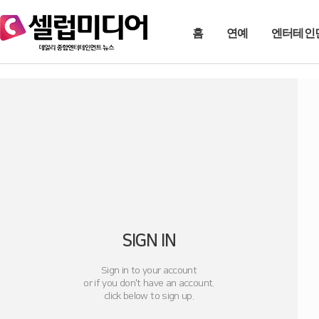
홈
연예
엔터테인
SIGN IN
Sign in to your account
or if you don't have an account.
click below to sign up.