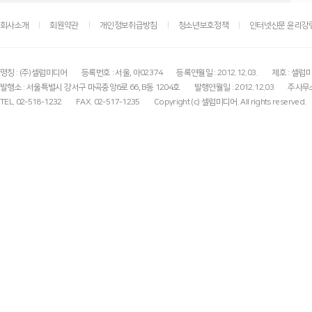
회사소개
회원약관
개인정보취급방침
청소년보호정책
인터넷신문 윤리강
명칭 : (주)셀럽미디어
등록번호 : 서울, 아02374
등록연월일 : 2012.12.03.
제호 : 셀럽
발행소 : 서울특별시 강서구 마곡중앙6로 66, B동 1204호
발행연월일 : 2012.12.03
주사무소
TEL. 02-518-1232
FAX. 02-517-1235
Copyright (c) 셀럽미디어. All rights reserved.