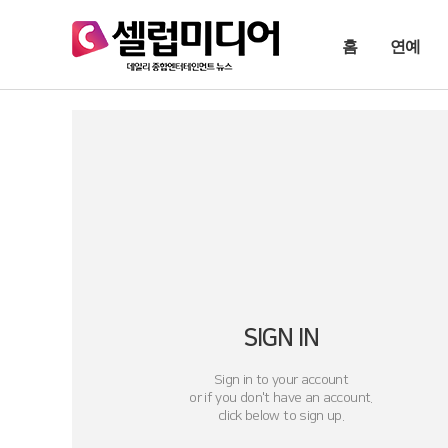
홈
연예
SIGN IN
Sign in to your account
or if you don't have an account.
click below to sign up.