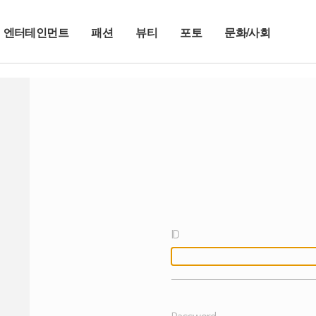
엔터테인먼트
패션
뷰티
포토
문화/사회
ID