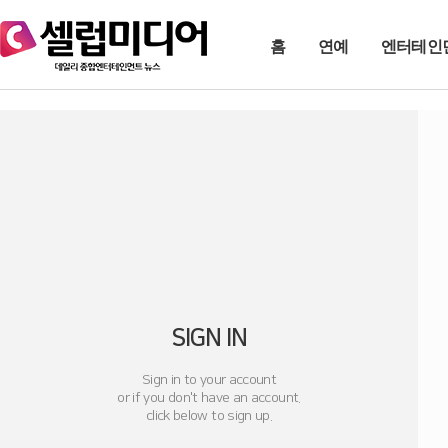
홈
연예
엔터테인
SIGN IN
Sign in to your account
or if you don't have an account.
click below to sign up.