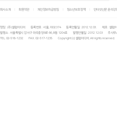
회사소개
회원약관
개인정보취급방침
청소년보호정책
인터넷신문 윤리강
명칭 : (주)셀럽미디어
등록번호 : 서울, 아02374
등록연월일 : 2012.12.03.
제호 : 셀럽
발행소 : 서울특별시 강서구 마곡중앙6로 66, B동 1204호
발행연월일 : 2012.12.03
주사무소
TEL. 02-518-1232
FAX. 02-517-1235
Copyright (c) 셀럽미디어. All rights reserved.