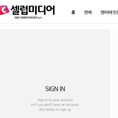
홈
연예
엔터테인
SIGN IN
Sign in to your account
or if you don't have an account.
click below to sign up.