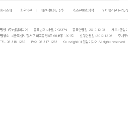
회사소개
회원약관
개인정보취급방침
청소년보호정책
인터넷신문 윤리강
명칭 : (주)셀럽미디어
등록번호 : 서울, 아02374
등록연월일 : 2012.12.03.
제호 : 셀럽
발행소 : 서울특별시 강서구 마곡중앙6로 66, B동 1204호
발행연월일 : 2012.12.03
주사무소
TEL. 02-518-1232
FAX. 02-517-1235
Copyright (c) 셀럽미디어. All rights reserved.