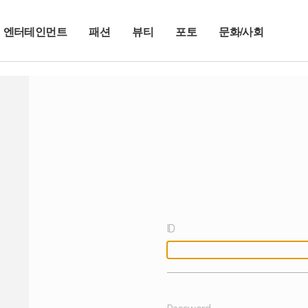
엔터테인먼트
패션
뷰티
포토
문화/사회
ID