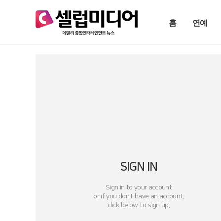
홈
연예
SIGN IN
Sign in to your account
or if you don't have an account.
click below to sign up.