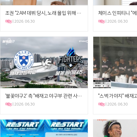
조권 "2AM 데뷔 당시, 노래 몰입 위해 고기도 못 먹어"('덕밥집')[셀럽캡처]
예능
2026. 06.30
예능
2026. 06.30
'불꽃야구2' 측 "배재고 야구부 관련 사안 엄중…방송 여부 검토 중"
예능
2026. 06.30
예능
2026. 06.30