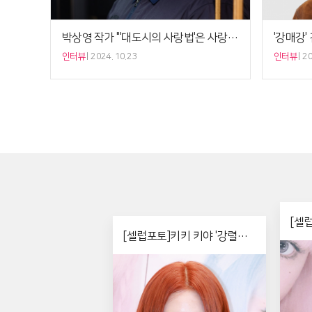
박상영 작가 "'대도시의 사랑법'은 사랑에 대한 탐구 보고서"[5분 인터뷰]
인터뷰
2024. 10.23
인터뷰
20
[셀
[셀럽포토]키키 키야 '강렬한
트'
레드 헤어'