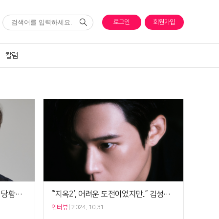
로그인
회원가입
칼럼
'코미디 리벤지' PD "이진호 논란 당황했지만, 이경규가 중심 잡아줘"[5분 인터뷰]
“‘지옥2’, 어려운 도전이었지만..” 김성철의 자신감 [인터뷰]
인터뷰
2024. 10.31