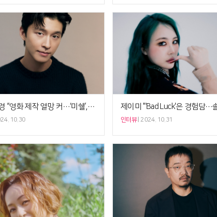
‘청설’ 홍경 “영화 제작 열망 커…‘미쉘’, 유튜브로 소비NO” [비하인드]
24. 10.30
인터뷰
2024. 10.31