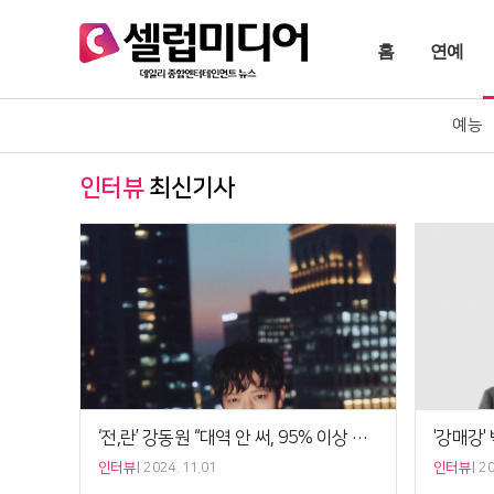
홈
연예
예능
인터뷰
최신기사
‘전,란’ 강동원 “대역 안 써, 95% 이상 액션 소화했죠” [인터뷰]
인터뷰
2024. 11.01
인터뷰
20