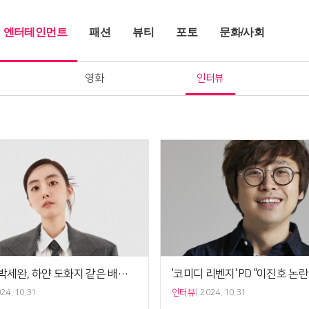
엔터테인먼트
패션
뷰티
포토
문화/사회
영화
인터뷰
'강매강' 박세완, 하얀 도화지 같은 배우 [인터뷰]
24. 10.31
인터뷰
2024. 10.31