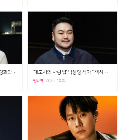
'대도시의 사랑법' 손태겸 감독 "영화와 공개 시기 겹칠지 몰라…윈윈하길"[5분 인터뷰]
'대도시의 사랑법' 박상영 작가 "'섹시러브' 내 아이디어…티아라 팬이야"[비하인드]
인터뷰
2024. 10.23