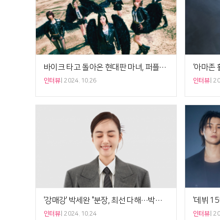
바이크 타고 돌아온 현대판 마녀, 퍼플키스 'HEADWAY'[인터뷰]
인터뷰
2024. 10.26
인터뷰
20
'강매강' 박세완 "분장, 최선 다해…박지환 보고 더 욕심" [비하인드]
인터뷰
2024. 10.24
인터뷰
20