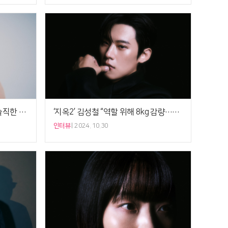
제이미 "'Bad Luck'은 경험담…솔직한 마음 담았다"[5분 인터뷰]
‘지옥2’ 김성철 “역할 위해 8kg 감량…전라 노출 위해 수분 뺐다” [5분 인터뷰]
인터뷰
2024. 10.30