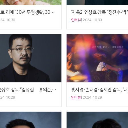
우타고코로 리에 "30년 무명생활, 30년 더 노래할 수 있기를"[인터뷰]
24. 10.30
인터뷰
2024. 10.30
‘지옥2’ 연상호 감독 “김성집役 홍의준, ‘기생수’ 이정현 남편…몸 잘 쓰는 배우” [5분 인터뷰]
24. 10.29
인터뷰
2024. 10.29