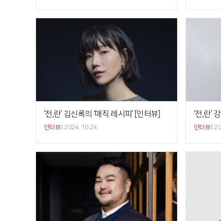
‘전,란’ 김신록의 ‘매직 레시피’ [인터뷰]
인터뷰
2024. 10.24
인터뷰
20