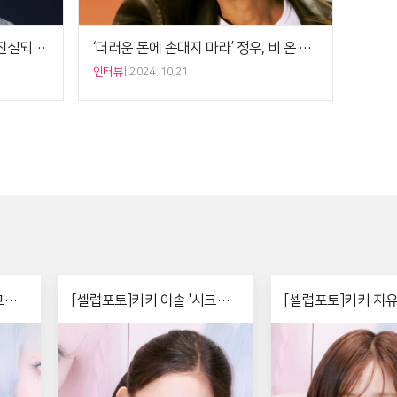
‘전,란’ 김신록 “‘아없숲’ 윤계상, 진실되고 순수한 연기에 감동” [5분 인터뷰]
‘더러운 돈에 손대지 마라’ 정우, 비 온 뒤 땅 굳는다 [인터뷰]
인터뷰
2024. 10.21
교만
[셀럽포토]키키 이솔 '시크한
[셀럽포토]키키 지유
매력'
단발'