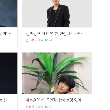
‘아마존 활명수’ 진선규 “‘SNL 코리아’ 출연, 인생에 큰 도전” [비하인드]
'강매강' 박지환 "액션, 현장에서 2번 보고 동작 카피" [비하인드]
인터뷰
2024. 10.24
‘전,란’ 정성일 “강동원과 사적으로 친해져…섬에 골프 치러 가기도” [5분 인터뷰]
이승윤 "야외 공연장, 항상 로망 있어…좋았던 경험" [비하인드]
인터뷰
2024. 10.24