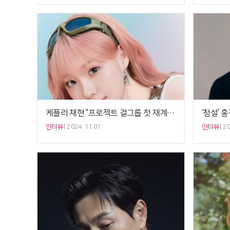
케플러 채현 "프로젝트 걸그룹 첫 재계약…어른 다됐다"[5분 인터뷰]
인터뷰
2024. 11.01
인터뷰
20