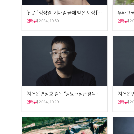
‘전,란’ 정성일, 기다림 끝에 받은 보상 [인터뷰]
인터뷰
2024. 10.30
인터뷰
20
‘지옥2’ 연상호 감독 “당뇨→심근경색으로 심장시술…살려고 식단+운동” [비하인드]
인터뷰
2024. 10.29
인터뷰
20