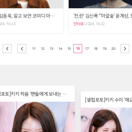
'강매강' 김동욱, 알고 보면 코미디 마니아 [인터뷰]
24. 10.23
인터뷰
2024. 10.22
11
12
13
14
15
16
17
18
19
20
럽포토]키키 하음 '팬들에게 보내는 하
[셀럽포토]키키 수이 '애
점 윙크'