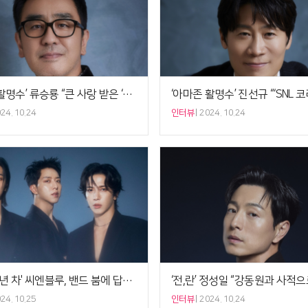
‘아마존 활명수’ 류승룡 “큰 사랑 받은 ‘극한직업’, 2편으로 보답하고파” [비하인드]
24. 10.24
인터뷰
2024. 10.24
'데뷔 15년 차' 씨엔블루, 밴드 붐에 답하다[인터뷰]
24. 10.25
인터뷰
2024. 10.24