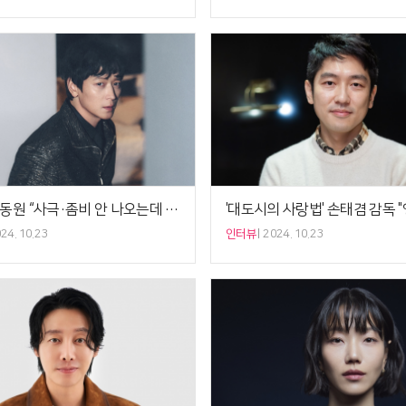
‘전,란’ 강동원 “사극·좀비 안 나오는데 글로벌 3위, 감사해” [5분 인터뷰]
24. 10.23
인터뷰
2024. 10.23