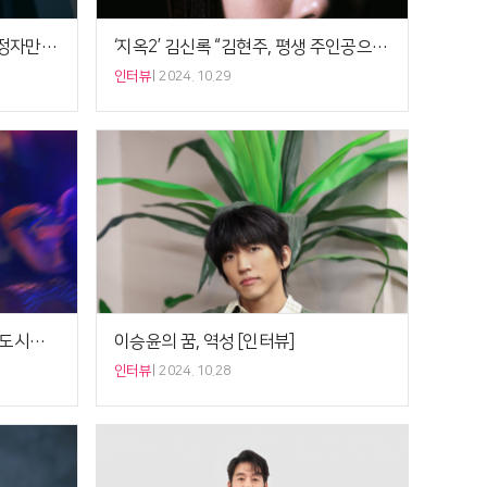
‘지옥2’ 연상호 감독 “정진수·박정자만 부활? 다른 부활자도 있죠” [인터뷰]
‘지옥2’ 김신록 “김현주, 평생 주인공으로 살아온 배우의 미덕 느꼈죠” [5분 인터뷰]
인터뷰
2024. 10.29
홍지영·손태겸·김세인 감독, '대도시의 사랑법' 바통을 잇다[인터뷰]
이승윤의 꿈, 역성 [인터뷰]
인터뷰
2024. 10.28