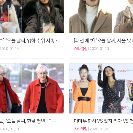
[패션 예보] “오늘 날씨, 영하 추위 지속” 손나은 ‘퍼 트리밍 점퍼’, 원마일 웨어 패피 버전
2020. 01.14
스타일링
2020. 01.13
[패션 예보] “오늘 날씨, 한낮 평년↑” 엑소 찬열 ‘레드 셔츠재킷’, 겨울룩 영상권 버전
2020. 01.10
스타일링
2020. 01.09