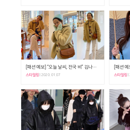
[패션 예보] “오늘 날씨, 전국 비” 김나영 ‘양털재킷+민트 비니’, 겨울비 상큼 시크 대비책
스타일링
2020. 01.07
스타일링