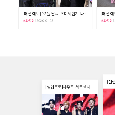
[패션 예보] “오늘 날씨, 초미세먼지 ‘나쁨’” 트와이스 모모 ‘레더 아노락+마스크’, 완벽 차단룩
스타일링
2020. 01.02
스타일링
[셀
[셀럽포토]나우즈 '제로섹시
완성'