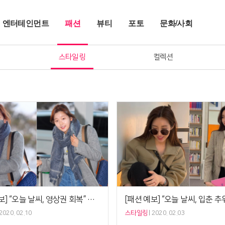
엔터테인먼트
패션
뷰티
포토
문화/사회
스타일링
컬렉션
[패션 예보] “오늘 날씨, 영상권 회복” 기생충 박소담 ‘그레이룩’, 마스크까지 ‘깔맞춤’
2020. 02.10
스타일링
2020. 02.03