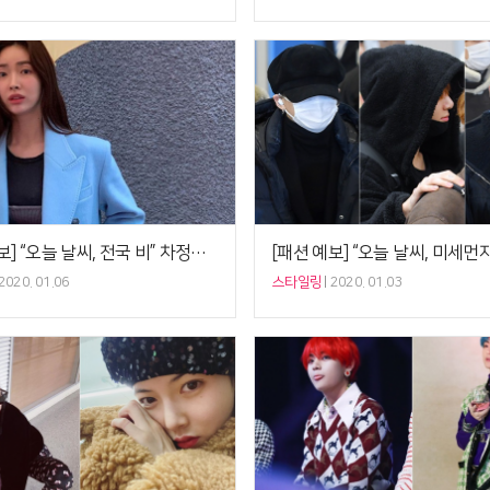
[패션 예보] “오늘 날씨, 전국 비” 차정원 ‘블루 코트+옐로 우산’, 겨울비 컬러룩 연출법
2020. 01.06
스타일링
2020. 01.03