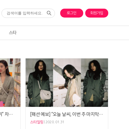
로그인
회원가입
스타
[패션 예보] “오늘 날씨, 입춘 추위” 차정원 ‘울 재킷+티셔츠’ 입춘 패션
[패션 예보] “오늘 날씨, 이번 주 마지막 영상권” 레드벨벳 슬기 ‘봄 재킷’ 얼리버드룩의 기술
스타일링
2020. 01.31