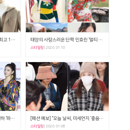
[패션 예보] “오늘 날씨, 서울 낮 최고 1도” 차은우 ‘캐시미어 코트’, 럭셔리 애슬레저룩
태양의 사랑스러운 단짝 민효린 ‘멀티 컬러룩’, 레드 그린 핑크 ‘러블리 시크’
스타일링
2020. 01.10
마마무 화사 VS 있지 리아 VS 청하 ‘파워숄더 미니드레스’, 전사의 레드카펫 [2020 가온차트]
[패션 예보] “오늘 날씨, 미세먼지 ‘좋음’” 트와이스 나연 ‘누빔 셔츠’ VS 채영 ‘데님 재킷’, 힙스터룩 완결법
스타일링
2020. 01.08