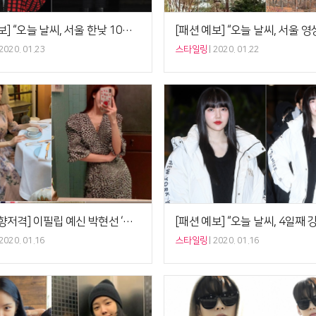
[패션 예보] “오늘 날씨, 서울 한낮 10도” 청하 ‘데님 재킷+니트 카디건’, 겨울날 외출
2020. 01.23
스타일링
2020. 01.22
[커플 취향저격] 이필립 예신 박현선 ‘최강 럭셔리 페미닌룩’, 니랭스 원피스 컬렉터
2020. 01.16
스타일링
2020. 01.16