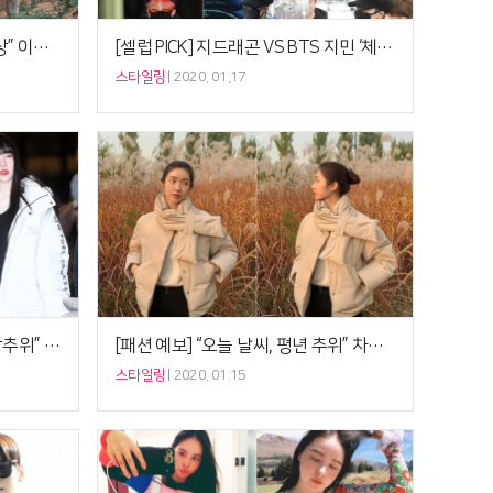
[패션 예보] “오늘 날씨, 서울 영상” 이혜영 ‘경량 패딩’, 따뜻한 겨울날의 외출복
[셀럽 PICK] 지드래곤 VS BTS 지민 ‘체인 퀼팅백’, 샤넬 가이의 힙스터 대결
스타일링
2020. 01.17
[패션 예보] “오늘 날씨, 4일째 강추위” 여자친구 예린 ‘화이트 롱패딩 점퍼’, 반전 패션 마스터
[패션 예보] “오늘 날씨, 평년 추위” 차정원 ‘패딩 머플러 숏패딩 점퍼’, 겨울룩 무게↓
스타일링
2020. 01.15