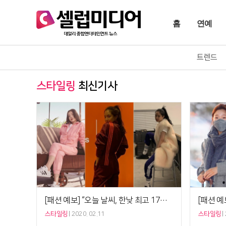
홈
연예
트렌드
스타일링
최신기사
[패션 예보] “오늘 날씨, 한낮 최고 17도” 손나은 ‘트레이닝룩’. 힙스터 되는 꿀팁
스타일링
2020. 02.11
스타일링