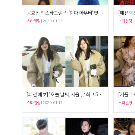
공효진 인스타그램 속 ‘한파 아우터’ 엿보기, 겨울 세일 쇼핑리스트 ‘공블리 카피캣’
스타일링
2020. 01.23
스타일링
[패션 예보] “오늘 날씨, 서울 낮 최고 5도” 현아 ‘빈티지 무통재킷’, 하의실종 한파 버전
스타일링
2020. 01.17
스타일링