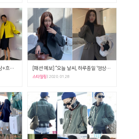
[패션 예보] “오늘 날씨, 종일 영상+흐림” 김나영 ‘옐로 재킷’, 봄 컬러룩 키워드
[패션 예보] “오늘 날씨, 하루종일 ‘영상’” 차정원 ‘울 재킷’, 새해 맞이 포멀룩
스타일링
2020. 01.28