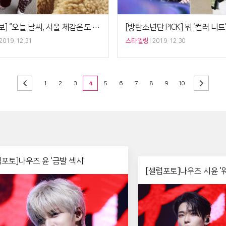
[패션 예보] “오늘 날씨, 서울 체감온도 17도” 현아 테디베어 코트 VS 퍼 재킷, 한파패션 가이드
2019. 12.31
스타일링
2019. 12.30
1
2
3
4
5
6
7
8
9
10
럽포토]나우즈 윤 '금발 섹시'
[셀럽포토]나우즈 시윤 '
밤 걔'