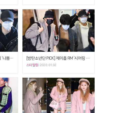
[패션 예보] “오늘 날씨, 미세먼지 ‘나쁨’” 방탄소년단 정국 지민 슈가 ‘모자+마스크+후드’, 수위별 방탄 패션
[방탄소년단 PICK] 제이홉 RM ‘시어링 후드집업 점퍼’, 사복패션의 취향일치
스타일링
2020. 01.02