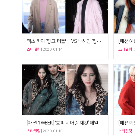
엑소 카이 ‘핑크 터틀넥’ VS 박해진 ‘핑크 재킷’, 남자의 쿨 핑크룩 카피캣
스타일링
2020. 01.14
스타일링
[패션 1WEEK] ‘호피 시어링 재킷’ 데일리 TO 파티룩, 한예슬 ‘섹시’ VS 레드벨벳 슬기 ‘쿨’
스타일링
2020. 01.10
스타일링