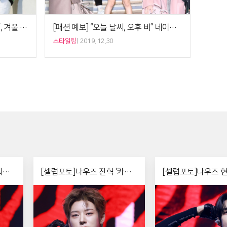
[방탄소년단 PICK] 뷔 ‘컬러 니트’, 겨울 버전 ‘투머치 컬러룩’ 완벽 소화법
[패션 예보] “오늘 날씨, 오후 비” 네이처 하루 ‘핑크 재킷’, 흐린 날의 맑음 유지법
스타일링
2019. 12.30
워터
[셀럽포토]나우즈 진혁 '카리
[셀럽포토]나우즈 현
스마'
리더'