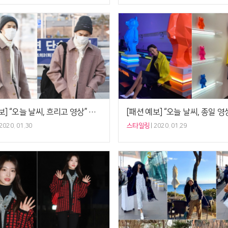
[패션 예보] “오늘 날씨, 흐리고 영상” 엑소 수호 ‘마스크+비니+머플러’, 우한 폐렴 철벽방어
2020. 01.30
스타일링
2020. 01.29