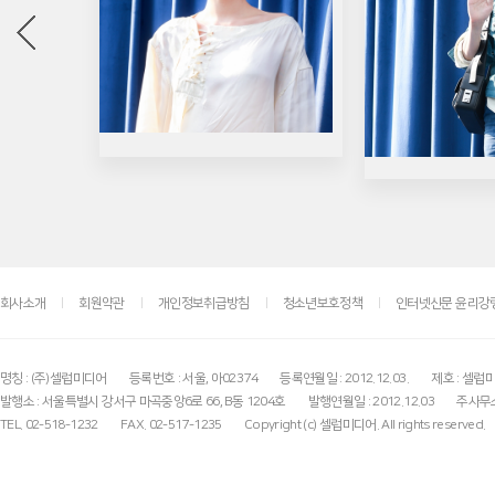
회사소개
회원약관
개인정보취급방침
청소년보호정책
인터넷신문 윤리강
명칭 : (주)셀럽미디어
등록번호 : 서울, 아02374
등록연월일 : 2012.12.03.
제호 : 셀럽
발행소 : 서울특별시 강서구 마곡중앙6로 66, B동 1204호
발행연월일 : 2012.12.03
주사무소
TEL. 02-518-1232
FAX. 02-517-1235
Copyright (c) 셀럽미디어. All rights reserved.