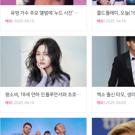
日 유명 가수 추모 앨범에 '누드 사진' 특전 홍보…비난 봇물
해외
2025. 04.16
해외
2025. 04.16
왕소비, 18세 연하 인플루언서와 초호화 재혼…'전처' 서희원 사망 3개월만
해외
2025. 04.10
해외
2025. 04.09