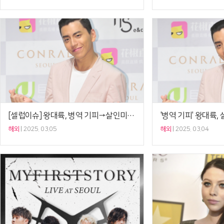
[셀럽이슈] 왕대륙, 병역 기피→살인미수 혐의…'버닝썬' 승리·정준영 인맥 재조명
해외
2025. 03.05
해외
2025. 03.04