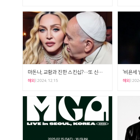
마돈나, 교황과 진한 스킨십?…또 신성모독 논란
해외
2024. 12.15
해외
2024