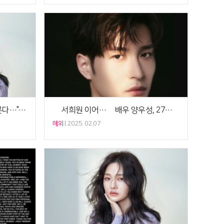
서희원, 생전 뜻대로 수목장 치른다…"유골은 자택에 임시 안치"
故 서희원 이어…中 배우 양우성, 27세 사망 “단순 감기인 줄”
해외
2025. 02.07