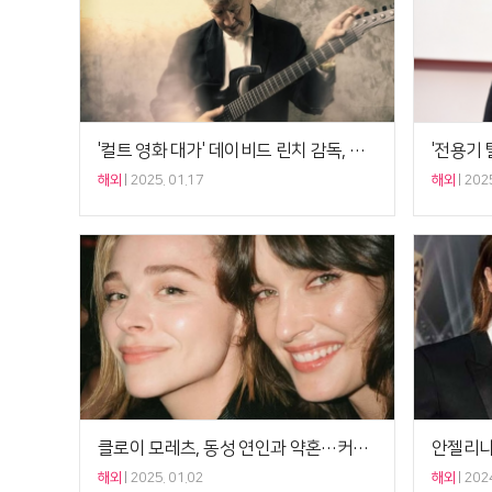
'컬트 영화 대가' 데이비드 린치 감독, 향년 79세로 별세
해외
2025. 01.17
해외
2025
클로이 모레츠, 동성 연인과 약혼…커플링 공개
해외
2025. 01.02
해외
2024