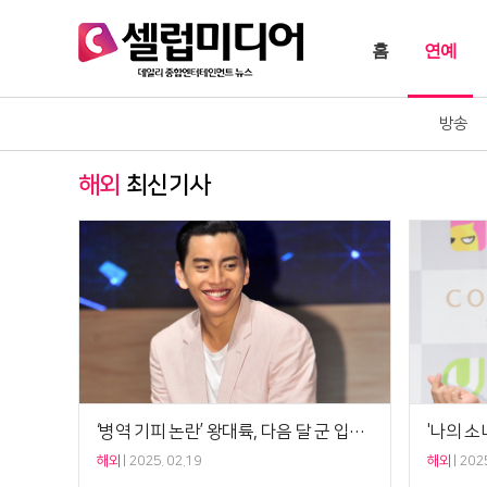
홈
연예
방송
해외
최신기사
‘병역 기피 논란’ 왕대륙, 다음 달 군 입대? “대체복무 해야” 발표
해외
2025. 02.19
해외
2025