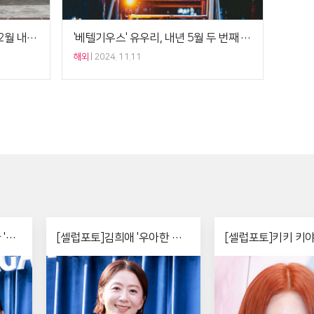
블랙 미디 출신 조디 그립, 내년 2월 내한 공연
'베텔기우스' 유우리, 내년 5월 두 번째 내한공연 개최…케이스포돔 입성
해외
2024. 11.11
'쀼
[셀럽포토]김희애 '우아한 손
[셀럽포토]키키 키야
인사'
레드 헤어'