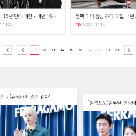
오아시스, 16년 만에 내한…내년 10월 콘서트 개최
. 11.22
해외
2024. 11.14
11
12
13
14
15
16
17
18
19
20
럽포토]휴닝카이 '엘프 같아'
[셀럽포토]김무열-윤승아 
의 외출'