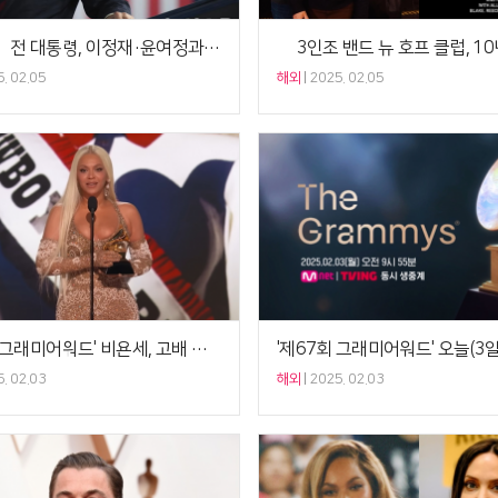
바이든 美 전 대통령, 이정재·윤여정과 한솥밥 먹나?
. 02.05
해외
2025. 02.05
'제67회 그래미어워드' 비욘세, 고배 끝에 '올해의 앨범' 품었다[종합]
. 02.03
해외
2025. 02.03