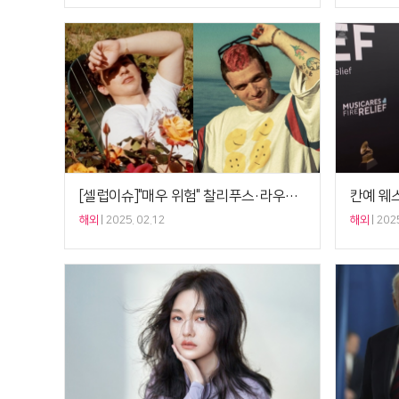
[셀럽이슈]"매우 위험" 찰리푸스·라우브, '나치 티셔츠 판매' 칸예 경고
해외
2025. 02.12
해외
2025