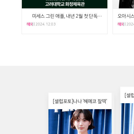
日 미세스 그린 애플, 내년 2월 첫 단독 내한 콘서트 개최[공식]
해외
2024. 12.03
해외
2024
[셀
[셀럽포토]나나 '헤메코 찰떡'