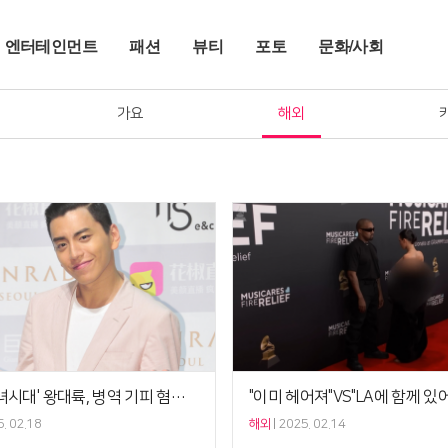
엔터테인먼트
패션
뷰티
포토
문화/사회
가요
해외
'나의 소녀시대' 왕대륙, 병역 기피 혐의로 체포
. 02.18
해외
2025. 02.14