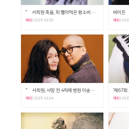
"故 서희원 죽음, 피 빨아먹은 왕소비 탓"…현지서 새로운 폭로 나왔다
해외
2025. 02.05
해외
2025
“故 서희원, 사망 전 4차례 병원 이송…거식증으로 몸 안 좋아” 주장 나와
해외
2025. 02.04
해외
2025