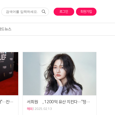
로그인
회원가입
카드뉴스
"이미 헤어져"VS"LA에 함께 있어"…칸예♥비앙카, 이혼설 솔솔
서희원 母, 1200억 유산 지킨다…"정의는 회복될 수 있다"
해외
2025. 02.13