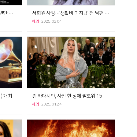
英 3인조 밴드 뉴 호프 클럽, 10년만 해체 "각자의 모험 시작할 때"
서희원 사망…'생활비 미지급' 전 남편 왕소비와 소송 행방은?
해외
2025. 02.04
'제67회 그래미어워드' 오늘(3일) 개최…비욘세 11개 부문 노미네이트
킴 카다시안, 사진 한 장에 팔로워 15만 명 순삭
해외
2025. 01.24