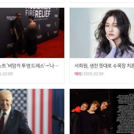
칸예 웨스트 '비앙카 투명 드레스'→'나치 옹호'…끝없는 기행
. 02.08
해외
2025. 02.08