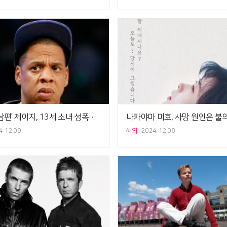
'비욘세 남편' 제이지, 13세 소녀 성폭행 혐의로 피소
. 12.09
해외
2024. 12.08