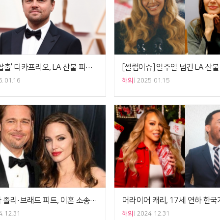
'전용기 탈출' 디카프리오, LA 산불 피해 지원에 14억 기부
. 01.16
해외
2025. 01.15
안젤리나 졸리·브래드 피트, 이혼 소송 8년만 합의…결혼생활 종지부
. 12.31
해외
2024. 12.31