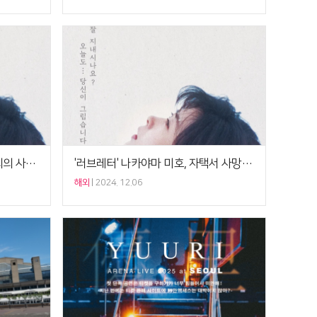
나카야마 미호, 사망 원인은 불의의 사고 “목욕 중 사고”
'러브레터' 나카야마 미호, 자택서 사망…향년 54세
해외
2024. 12.06