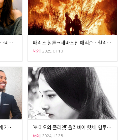
[셀럽이슈] 일주일 넘긴 LA 산불…비욘세·졸리→디카프리오, 상반된 할리우드★ 행보
패리스 힐튼→세바스찬 해리슨…할리우드★들, LA 산불에 직격타[종합]
해외
2025. 01.10
머라이어 캐리, 17세 연하 한국계 가수와 열애설…불륜 의혹 일파만파
‘로미오와 줄리엣’ 올리비아 핫세, 암투병 중 별세…향년 73세
해외
2024. 12.28