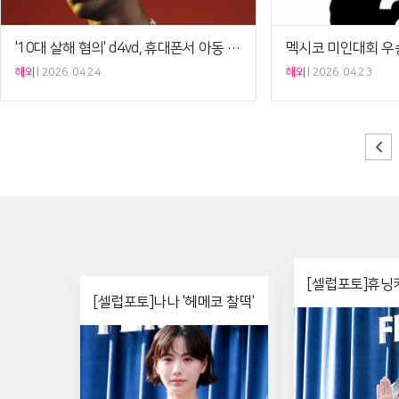
'10대 살해 혐의' d4vd, 휴대폰서 아동 성착취물 추가 발견[Ce:월드뷰]
해외
2026. 04.24
해외
2026. 04.23
[셀럽포토]휴닝카
[셀럽포토]나나 '헤메코 찰떡'