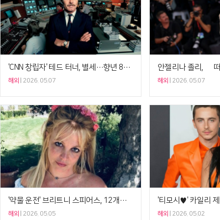
'CNN 창립자' 테드 터너, 별세…향년 87세[Ce:월드뷰]
해외
2026. 05.07
해외
2026. 05.07
'약물 운전' 브리트니 스피어스, 12개월 보호관찰 처분[Ce:월드뷰]
해외
2026. 05.05
해외
2026. 05.02