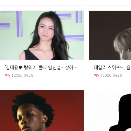
'김태용♥' 탕웨이, 둘째 임신설…상하이 행사 'D라인' 포착[Ce:월드뷰]
해외
2026. 04.29
해외
2026. 04.29