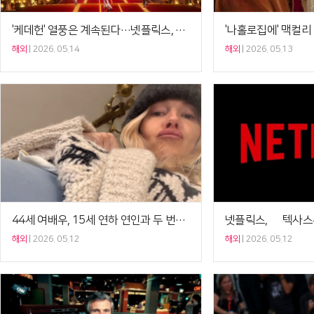
'케데헌' 열풍은 계속된다…넷플릭스, 글로벌 콘서트 투어 확정[Ce:월드뷰]
해외
2026. 05.14
해외
2026. 05.13
44세 여배우, 15세 연하 연인과 두 번째 아이 출산[Ce:월드뷰]
해외
2026. 05.12
해외
2026. 05.12