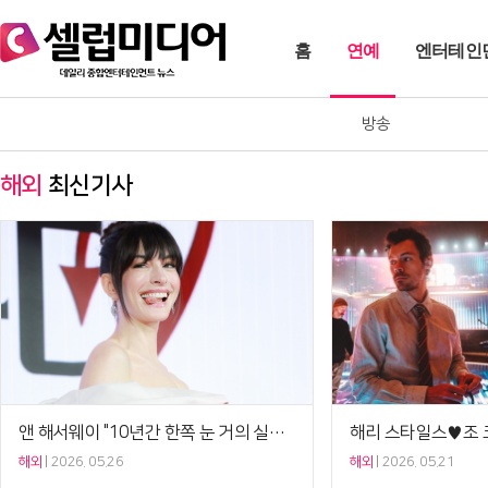
홈
연예
엔터테인
방송
해외
최신기사
앤 해서웨이 "10년간 한쪽 눈 거의 실명" 충격 고백[Ce:월드뷰]
해외
2026. 05.26
해외
2026. 05.21