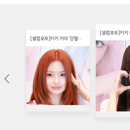
[셀럽포토]키키 
[셀럽포토]키키 키야 '강렬한
트'
레드 헤어'