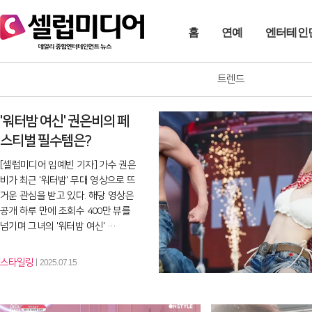
홈
연예
엔터테인
트렌드
'워터밤 여신' 권은비의 페
스티벌 필수템은?
[셀럽미디어 임예빈 기자] 가수 권은
비가 최근 '워터밤' 무대 영상으로 뜨
거운 관심을 받고 있다. 해당 영상은
공개 하루 만에 조회수 400만 뷰를
넘기며 그녀의 '워터밤 여신' …
스타일링
2025.07.15