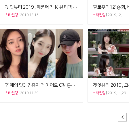
‘겟잇뷰티 2019’, 제품력 갑 K-뷰티템 선별… 완…
스타일링
2019.12.13
스타일링
2019.12.11
‘연애의 맛3’ 김유지 ‘레이어드 C컬 롱헤어’, 정준…
스타일링
2019.11.29
스타일링
2019.11.29