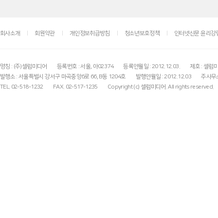
회사소개
회원약관
개인정보취급방침
청소년보호정책
인터넷신문 윤리강
명칭 : (주)셀럽미디어
등록번호 : 서울, 아02374
등록연월일 : 2012.12.03.
제호 : 셀럽
발행소 : 서울특별시 강서구 마곡중앙6로 66, B동 1204호
발행연월일 : 2012.12.03
주사무소
TEL. 02-518-1232
FAX. 02-517-1235
Copyright (c) 셀럽미디어. All rights reserved.