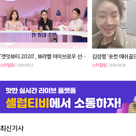
'겟잇뷰티 2020', 뷰라벨 선정 시트 마스크팩 1위는 무엇?
스타일링
2020.04.27
스타일링
2020.04.
한예슬도 입덕 ‘중단발 태슬컷’, 소프트 풀뱅으로 개성 UP
스타일링
2020.04.15
스타일링
2020.04.
‘겟잇뷰티 2020’, 뷰라벨 아이브로우 선정 1위는? “1만 원대 자연…
스타일링
스타일링
2020.05.11
2020.04.28
최신기사