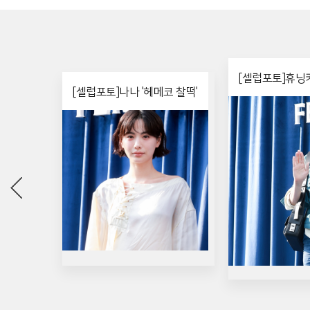
[셀럽포토]휴닝카
[셀럽포토]나나 '헤메코 찰떡'