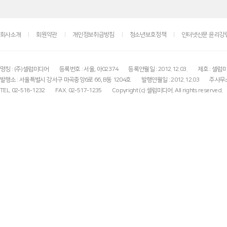
회사소개
회원약관
개인정보취급방침
청소년보호정책
인터넷신문 윤리강
명칭 : (주)셀럽미디어
등록번호 : 서울, 아02374
등록연월일 : 2012.12.03.
제호 : 셀럽
발행소 : 서울특별시 강서구 마곡중앙6로 66, B동 1204호
발행연월일 : 2012.12.03
주사무소
TEL. 02-518-1232
FAX. 02-517-1235
Copyright (c) 셀럽미디어. All rights reserved.