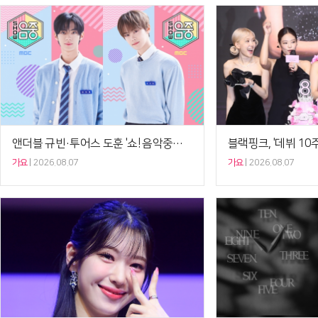
앤더블 규빈·투어스 도훈 '쇼! 음악중심' MC 하차……
가요
2026.08.07
가요
2026.08.07