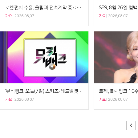
로켓펀치 수윤, 울림과 전속계약 종료…“소중한 추억” …
가요
2026.08.07
가요
2026.08.07
'뮤직뱅크' 오늘(7일) 스키즈·레드벨벳·다영X박재범·…
가요
2026.08.07
가요
2026.08.07