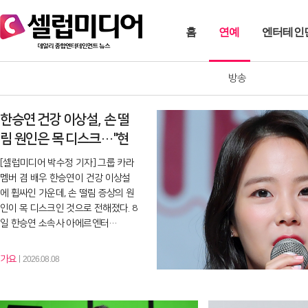
홈
연예
엔터테인
방송
한승연 건강 이상설, 손 떨
림 원인은 목 디스크…"현
재 치료 중"
[셀럽미디어 박수정 기자] 그룹 카라
멤버 겸 배우 한승연이 건강 이상설
에 휩싸인 가운데, 손 떨림 증상의 원
인이 목 디스크인 것으로 전해졌다. 8
일 한승연 소속사 아에르엔터…
가요
2026.08.08