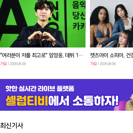
'2026 케이 월드 드림 어워즈' 인기상 여자 솔로 마감 D-3…카르멘…
가요
2026.08.08
가요
2026.08.08
아이들 'TOMBOY' MV 4억뷰 돌파…'퀸카'·'Nxde' 이어 세 …
가요
2026.08.08
가요
2026.08.08
"여러분이 저를 최고로" 임영웅, 데뷔 10주년 팬들에 전한 진심
가요
가요
2026.08.08
2026.08.08
최신기사