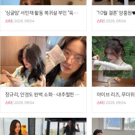
'싱글맘' 서민재 활동 복귀설 부인 "육아하며 우울·공황 치료 중"[셀럽톡]
스타
2026. 08.04
스타
2026. 08.04
장규리, 안경도 완벽 소화…내추럴한 일상 속 빛나는 비주얼[셀럽샷]
스타
2026. 08.04
스타
2026. 08.04