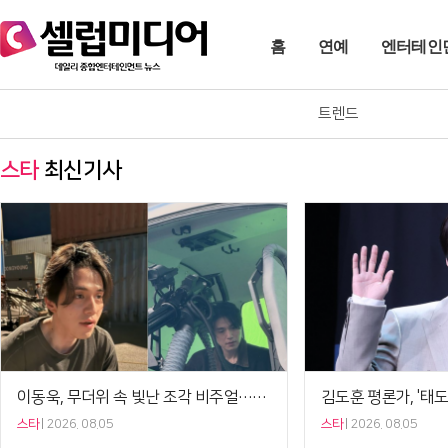
홈
연예
엔터테인
트렌드
스타
최신기사
이동욱, 무더위 속 빛난 조각 비주얼…촬영장 비하인드 공개[셀럽샷]
스타
2026. 08.05
스타
2026. 08.05