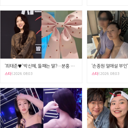
'최태준♥' 박신혜, 둘째는 딸?…분홍 왕리본 눈길[셀럽샷]
스타
2026. 08.03
스타
2026. 08.03