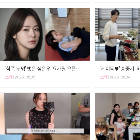
'학폭 누명' 벗은 심은우, 요가원 오픈한다…이효리 응원[셀럽샷]
스타
2026. 08.05
스타
2026. 08.04