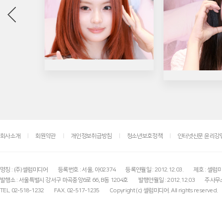
회사소개
회원약관
개인정보취급방침
청소년보호정책
인터넷신문 윤리강
명칭 : (주)셀럽미디어
등록번호 : 서울, 아02374
등록연월일 : 2012.12.03.
제호 : 셀럽
발행소 : 서울특별시 강서구 마곡중앙6로 66, B동 1204호
발행연월일 : 2012.12.03
주사무소
TEL. 02-518-1232
FAX. 02-517-1235
Copyright (c) 셀럽미디어. All rights reserved.