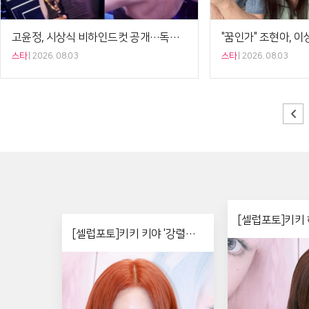
고윤정, 시상식 비하인드컷 공개…독보적인 비주얼+비현실적인 등근육[셀럽샷]
스타
2026. 08.03
스타
2026. 08.03
[셀럽포토]키키 
[셀럽포토]키키 키야 '강렬한
트'
레드 헤어'