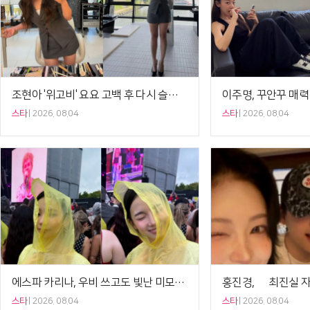
조현아 '위고비' 요요 고백 후 다시 슬림해진 근황[셀럽샷]
스타
2026. 08.04
스타
2026. 08.04
에스파 카리나, 우비 쓰고도 빛난 미모…롤라팔루자 즐긴 근황[셀럽샷]
스타
2026. 08.04
스타
2026. 08.04