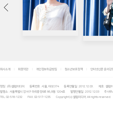
회사소개
회원약관
개인정보취급방침
청소년보호정책
인터넷신문 윤리강
명칭 : (주)셀럽미디어
등록번호 : 서울, 아02374
등록연월일 : 2012.12.03.
제호 : 셀럽
발행소 : 서울특별시 강서구 마곡중앙6로 66, B동 1204호
발행연월일 : 2012.12.03
주사무소
TEL. 02-518-1232
FAX. 02-517-1235
Copyright (c) 셀럽미디어. All rights reserved.