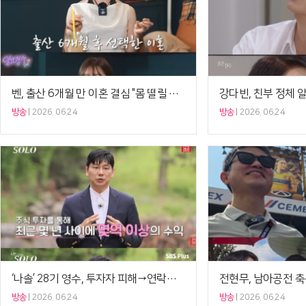
벤, 출산 6개월 만 이혼 결심 "몸 떨릴 정도로 무서웠다"('형수는케이윌')[셀럽캡처]
방송
2026. 06.24
방송
2026. 06.24
‘나솔’ 28기 영수, 투자자 피해→연락두절 해명 “책임 다하겠다”
방송
2026. 06.24
방송
2026. 06.24