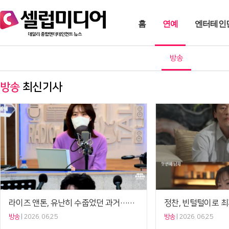
홈
연예
엔터테인
방송
방송
최신기사
라이즈 앤톤, 유난히 수줍었던 과거…김이나 "두더지 같았다"('별밤')[셀럽캡처]
방송
2026. 06.25
방송
2026. 06.25