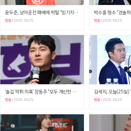
윤두준, 남아공전 패배에 허탈 "믿기지 않는다, 꿈인가"
방송
2026. 06.25
방송
2026. 06.25
'술값 먹튀 의혹' 장동주 "모두 계산한 상태…법적 대응 준비 중"
방송
2026. 06.25
방송
2026. 06.25