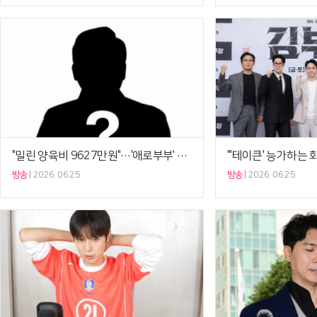
"밀린 양육비 9627만원"…'애로부부' 개그맨 반박에 전처 추가 폭로[셀럽이슈]
방송
2026. 06.25
방송
2026. 06.25