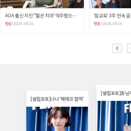
AOA 출신 지민 "'짧은 치마' 역주행으로 큰 용돈 생겨…덕분에 신보 준비"('정희')
방송
2026. 06.24
방송
2026. 06.24
[셀럽포토]휴닝카
[셀럽포토]나나 '헤메코 찰떡'