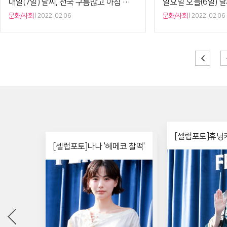
내일(7일) 날씨, 전국 구름많고 아침 최저 기온 -14도…추위 계속
문화/사회
2022. 02.06
문화/사회
2022. 02.06
[셀럽포토]휴닝카
[셀럽포토]나나 '헤메코 찰떡'