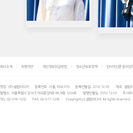
회사소개
회원약관
개인정보취급방침
청소년보호정책
인터넷신문 윤리강
명칭 : (주)셀럽미디어
등록번호 : 서울, 아02374
등록연월일 : 2012.12.03.
제호 : 셀럽
발행소 : 서울특별시 강서구 마곡중앙6로 66, B동 1204호
발행연월일 : 2012.12.03
주사무소
TEL. 02-518-1232
FAX. 02-517-1235
Copyright (c) 셀럽미디어. All rights reserved.