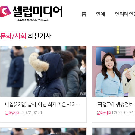
홈
연예
엔터테인
문화/사회
최신기사
내일(22일) 날씨, 아침 최저 기온 -13도…체감 온도 더 낮아
문화/사회
2022. 02.21
문화/사회
2022. 02.21